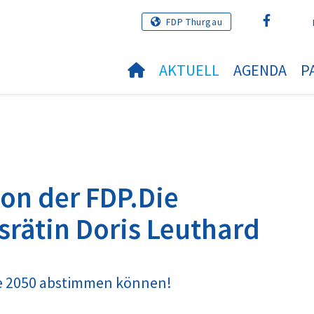
FDP Thurgau
AKTUELL
AGENDA
P
ion der FDP.Die
srätin Doris Leuthard
gie 2050 abstimmen können!