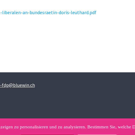
-liberalen-an-bundesraetin-doris-leuthard.pdf
i-fdp@bluewin.ch
zeigen zu personalisieren und zu analysieren. Bestimmen Sie, welche D