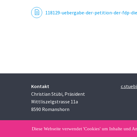
118129-uebergabe-der-petition-der-fdp-die
Kontakt
c.stueb
Christian Stübi, Präsident
Mittliszelgstrasse 11a
8590 Romanshorn
Diese Webseite verwendet 'Cookies' um Inhalte und An