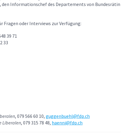
, den Informationschef des Departements von Bundesrätin
r Fragen oder Interviews zur Verfügung:
648 39 71
2 33
iberalen
, 079 566 60 10,
guggenbuehl@fdp.ch
e Liberalen
, 079 315 78 48,
haenni@fdp.ch